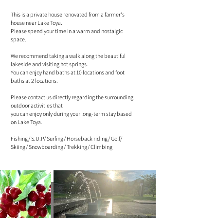
This is a private house renovated from a farmer's
house near Lake Toya.
Please spend your time in a warm and nostalgic
space.
We recommend taking a walk along the beautiful
lakeside and visiting hot springs.
You can enjoy hand baths at 10 locations and foot
baths at 2 locations.
Please contact us directly regarding the surrounding
outdoor activities that
you can enjoy only during your long-term stay based
on Lake Toya.
Fishing/ S.U.P/ Surfing/ Horseback riding/ Golf/
Skiing/ Snowboarding/ Trekking/ Climbing