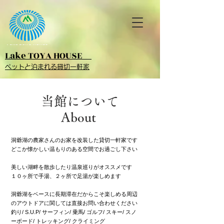
Lake TOYA HOUSE
ペットと泊まれる貸切一軒家
当館について
About
洞爺湖の農家さんのお家を改装した貸切一軒家です
どこか懐かしい温もりのある空間でお過ごし下さい
美しい湖畔を散歩したり温泉巡りがオススメです
１０ヶ所で手湯、２ヶ所で足湯が楽しめます
洞爺湖をベースに長期滞在だからこそ楽しめる周辺
のアウトドアに関しては直接お問い合わせください
釣り/ S.U.P/ サーフィン/ 乗馬/ ゴルフ/ スキー/ スノ
ーボード/ トレッキング/ クライミング