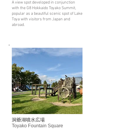
A view spot developed in conjunction
with the G8 Hokkaido Toyako Summit,
popular as a beautiful scenic spot of Lake
Toya with visitors from Japan and
abroad.
​洞爺湖噴水広場
Toyako Fountain Square